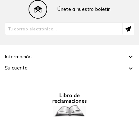
Únete a nuestro boletín
3.2. Medidas de aversión al riesgo
3.3. Costo del riesgo
Capítulo 4. Manejo de riesgos
4.1. Modelo de manejo de riesgos con consumos
contingentes
Información

4.2. Modelo de manejo de riesgos con activos
Su cuenta

4.2.1. El problema del consumidor con activos
4.3. Manejo de riesgos ante incrementos de la riqueza
4.3.1. Aversión absoluta al riesgo
4.3.2. Aversión relativa al riesgo
Capítulo 5. Dominancia estocástica
5.1. Dominancia estocástica de primer orden
5.2. Dominancia estocástica de segundo orden