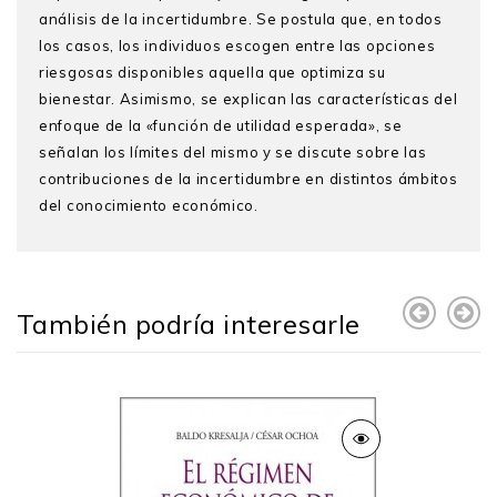
análisis de la incertidumbre. Se postula que, en todos
los casos, los individuos escogen entre las opciones
riesgosas disponibles aquella que optimiza su
bienestar. Asimismo, se explican las características del
enfoque de la «función de utilidad esperada», se
señalan los límites del mismo y se discute sobre las
contribuciones de la incertidumbre en distintos ámbitos
del conocimiento económico.
José D. Gallardo Ku
Prefacio
es licenciado en Economía por la
PUCP y M. A. por la Universidad de ­California en
Introducción
Berkeley, donde también ha realizado estudios
También podría interesarle
Capítulo 1. Elementos en el problema de
doctorales. Ha sido director del programa de Maestría
incertidumbre
en Economía y actualmente es profesor asociado y
director académico de esta especialidad en la PUCP.
Capítulo 2. Teoría de la utilidad esperada
En el sector público, ha sido gerente de Estudios
2.1. Valor esperado versus utilidad esperada
Económicos de Osinergmin, gerente de Políticas
2.1.1. La paradoja de San Petersburgo
Regulatorias del Osiptel, miembro del directorio del
Banco Central de Reserva del Perú, jefe de gabinete
2.2. Sustento axiomático de la utilidad esperada