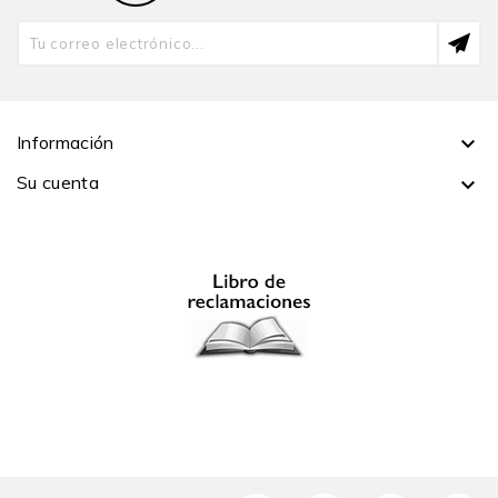
Reflexiones en torno a Una mujer casada
El discreto surrealismo de Buñuel
Los fantasmas de Norteamérica: géneros y subgéneros
de los 70 (1)
Información

Introducción a los Cuentos morales
Su cuenta

La comedia a la italiana
Los fantasmas de Norteamérica: géneros y subgéneros
de los 70) (II)
Los fantasmas de Norteamérica: géneros y subgéneros
de los 70 (III)
El ascetismo erótico de «El imperio de los sentidos»
Los fantasmas de Norteamérica: géneros y subgéneros
de los 70 (IV)
Diccionario fragmentario del cine español