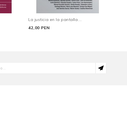
La justicia en la pantalla....
Nueva
42,00 PEN
46,4