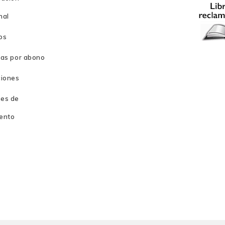
nal
os
ras por abono
ranju
ciones
es de
er
ento
rd
o
n la Isla Negra:
El pecado compartido
y
La hora del lobo