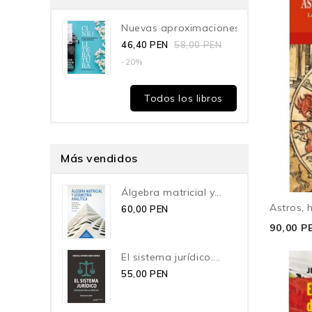
Nuevas aproximaciones a...
46,40 PEN
58,00 PEN
-20%
Todos los libros
Más vendidos
Álgebra matricial y...
Astros, 
60,00 PEN
90,00 P
El sistema jurídico....
55,00 PEN