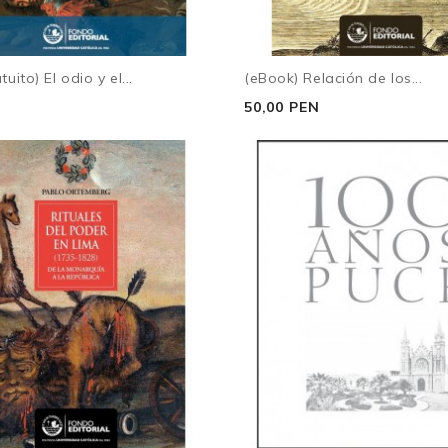
uito) El odio y el...
(eBook) Relación de los...
50,00 PEN