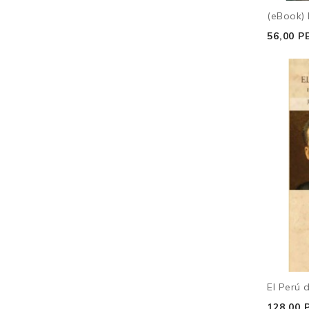
(eBook) 
56,00 P
El Perú 
128,00 