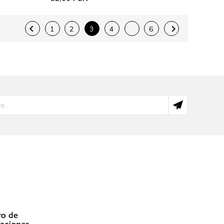


1
2
3
4
6