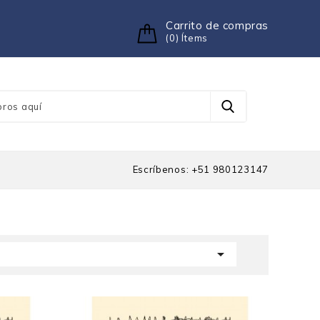
Carrito de compras
(0) Ítems
Escríbenos: +51 980123147
