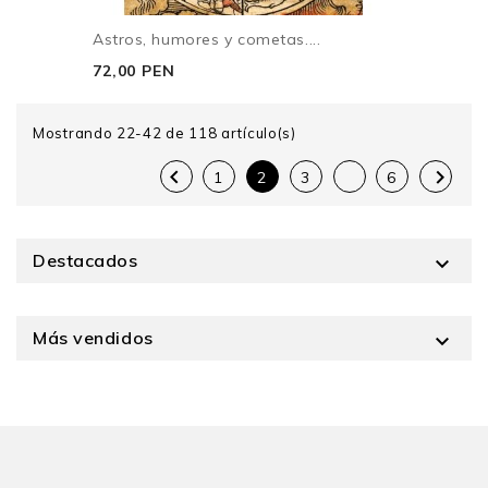
Astros, humores y cometas....
72,00 PEN
Mostrando 22-42 de 118 artículo(s)


1
2
3
6
Destacados

Más vendidos
